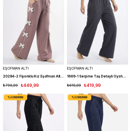
EŞOFMAN ALTI
EŞOFMAN ALTI
20284-2 Fiyonklu Kız Eşofman Altı (12-16 Yaş) GÜLK
1669-1 Serpme Taş Detaylı Oysho Eşofman Altı FM
₺799,99
₺449,99
₺619,99
₺419,99
%32
İNDIRIM
%32
İNDIRIM