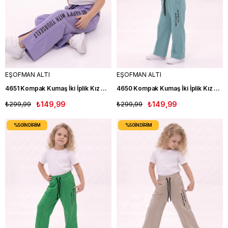
EŞOFMAN ALTI
EŞOFMAN ALTI
4651 Kompak Kumaş İki İplik Kız Çocuk Eşofman Altı MOR
4650 Kompak Kumaş İki İplik Kız Çocuk Eşofman Altı TRK
₺299,99
₺149,99
₺299,99
₺149,99
%50
İNDIRIM
%50
İNDIRIM