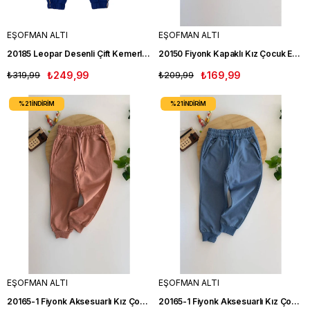
EŞOFMAN ALTI
EŞOFMAN ALTI
20185 Leopar Desenli Çift Kemerli Kız Eşofman Altı LACİVERT
20150 Fiyonk Kapaklı Kız Çocuk Eşofman Altı KAHVE
₺319,99
₺249,99
₺209,99
₺169,99
%21
İNDIRIM
%21
İNDIRIM
EŞOFMAN ALTI
EŞOFMAN ALTI
20165-1 Fiyonk Aksesuarlı Kız Çocuk Tek Alt KAHVE
20165-1 Fiyonk Aksesuarlı Kız Çocuk Tek Alt MAVİ