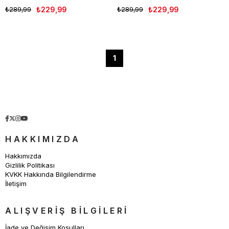
₺289,99
₺229,99
₺289,99
₺229,99
1
HAKKIMIZDA
Hakkımızda
Gizlilik Politikası
KVKK Hakkında Bilgilendirme
İletişim
ALIŞVERİŞ BİLGİLERİ
İade ve Değişim Koşulları