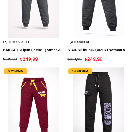
EŞOFMAN ALTI
EŞOFMAN ALTI
6140-43 İki İplik Çocuk Eşofman Altı ANT
6140-63 İki İplik Çocuk Eşofman Altı FM
₺319,99
₺249,99
₺319,99
₺249,99
%22
İNDIRIM
%22
İNDIRIM