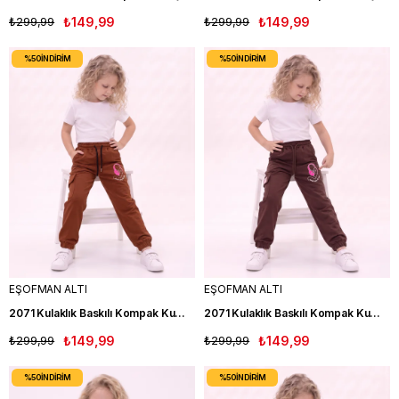
₺299,99
₺149,99
₺299,99
₺149,99
%50
İNDIRIM
%50
İNDIRIM
EŞOFMAN ALTI
EŞOFMAN ALTI
2071 Kulaklık Baskılı Kompak Kumaş İki İplik Kız Çocuk Eşofman ALtı KRMT
2071 Kulaklık Baskılı Kompak Kumaş İki İplik Kız Çocuk Eşofman ALtı KAHVE
₺299,99
₺149,99
₺299,99
₺149,99
%50
İNDIRIM
%50
İNDIRIM