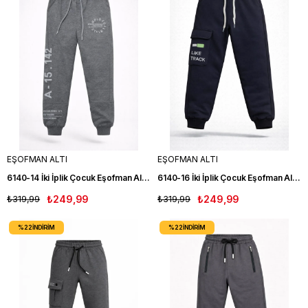
EŞOFMAN ALTI
EŞOFMAN ALTI
6140-14 İki İplik Çocuk Eşofman Altı FM
6140-16 İki İplik Çocuk Eşofman Altı LACIVERT
₺319,99
₺249,99
₺319,99
₺249,99
%22
İNDIRIM
%22
İNDIRIM