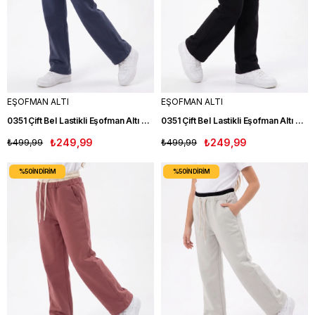
EŞOFMAN ALTI
EŞOFMAN ALTI
0351 Çift Bel Lastikli Eşofman Altı LACIVERT
0351 Çift Bel Lastikli Eşofman Altı SİYAH
₺499,99
₺249,99
₺499,99
₺249,99
%50
İNDIRIM
%50
İNDIRIM