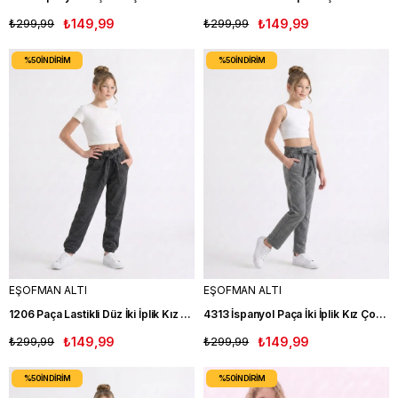
₺299,99
₺149,99
₺299,99
₺149,99
%50
İNDIRIM
%50
İNDIRIM
EŞOFMAN ALTI
EŞOFMAN ALTI
1206 Paça Lastikli Düz İki İplik Kız Çocuk Tek ALt FM
4313 İspanyol Paça İki İplik Kız Çocuk Tek Alt GRİ
₺299,99
₺149,99
₺299,99
₺149,99
%50
İNDIRIM
%50
İNDIRIM