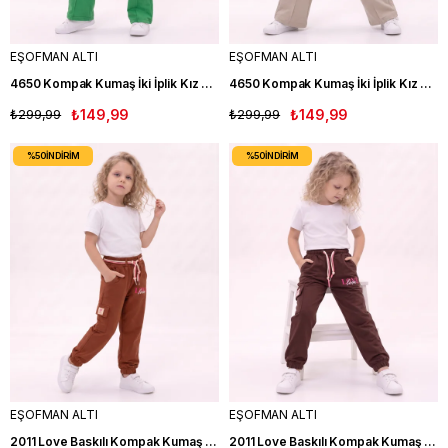
EŞOFMAN ALTI
EŞOFMAN ALTI
4650 Kompak Kumaş İki İplik Kız Çocuk Eşofman Altı YEŞİL
4650 Kompak Kumaş İki İplik Kız Çocuk Eşofman Altı KREM
₺299,99
₺149,99
₺299,99
₺149,99
%50
İNDIRIM
%50
İNDIRIM
EŞOFMAN ALTI
EŞOFMAN ALTI
2011 Love Baskılı Kompak Kumaş İki İplik Kız Çocuk Eşofman ALtı KRMT
2011 Love Baskılı Kompak Kumaş İki İplik Kız Çocuk Eşofman ALtı KAHVE