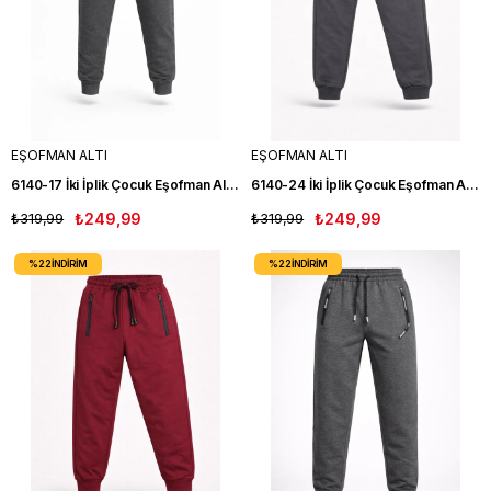
EŞOFMAN ALTI
EŞOFMAN ALTI
6140-17 İki İplik Çocuk Eşofman Altı ANT
6140-24 İki İplik Çocuk Eşofman Altı ANT
₺319,99
₺249,99
₺319,99
₺249,99
%22
İNDIRIM
%22
İNDIRIM