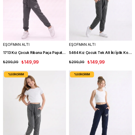
EŞOFMAN ALTI
EŞOFMAN ALTI
1713 Kız Çocuk Ribana Paça Papatya İki İplik Eşofman Altı GRİ
5464 Kız Çocuk Tek Alt İki İplik Kompak Kumaş GRİ
₺299,99
₺149,99
₺299,99
₺149,99
%50
İNDIRIM
%50
İNDIRIM