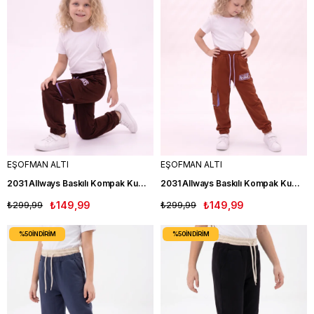
EŞOFMAN ALTI
EŞOFMAN ALTI
2031 Allways Baskılı Kompak Kumaş İki İplik Kız Çocuk Eşofman ALtı KAHVE
2031 Allways Baskılı Kompak Kumaş İki İplik Kız Çocuk Eşofman ALtı KRMT
₺299,99
₺149,99
₺299,99
₺149,99
%50
İNDIRIM
%50
İNDIRIM