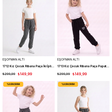
EŞOFMAN ALTI
EŞOFMAN ALTI
1712 Kız Çocuk Ribana Paça İki İplik Eşofman Altı GRİ
1713 Kız Çocuk Ribana Paça Papatya İki İplik Eşofman Altı SİYAH
₺299,99
₺149,99
₺299,99
₺149,99
%50
İNDIRIM
%50
İNDIRIM