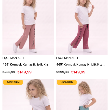
EŞOFMAN ALTI
EŞOFMAN ALTI
4651 Kompak Kumaş İki İplik Kız Çocuk Eşofman Altı PUDRA
4651 Kompak Kumaş İki İplik Kız Çocuk Eşofman Altı MURDUM
₺299,99
₺149,99
₺299,99
₺149,99
%50
İNDIRIM
%50
İNDIRIM