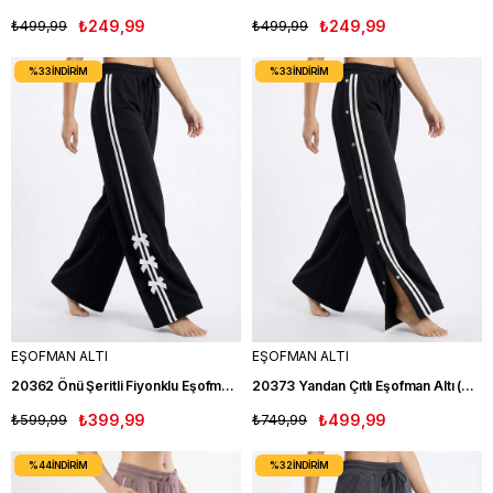
₺499,99
₺249,99
₺499,99
₺249,99
%33
İNDIRIM
%33
İNDIRIM
EŞOFMAN ALTI
EŞOFMAN ALTI
20362 Önü Şeritli Fiyonklu Eşofman Altı (8-11 Yaş) SİYAH
20373 Yandan Çıtlı Eşofman Altı (8-13 Yaş) SİYAH
₺599,99
₺399,99
₺749,99
₺499,99
%44
İNDIRIM
%32
İNDIRIM