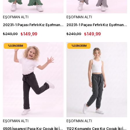
EŞOFMAN ALTI
EŞOFMAN ALTI
20231-1 Paçası Fırfırlı Kız Eşofman Altı YEŞİL
20231-1 Paçası Fırfırlı Kız Eşofman Altı GRİ
₺249,99
₺149,99
₺249,99
₺149,99
%50
İNDIRIM
%50
İNDIRIM
EŞOFMAN ALTI
EŞOFMAN ALTI
0505 İspanyol Paça Kız Çocuk İki İplik Tek Alt FM
1122 Komando Cep Kız Çocuk İki İplik Tek Alt FM