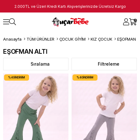
2.000TL ve Üzeri Kredi Kartı Alışverişlerinizde Ücretsiz Kargo
0
Anasayfa
TÜM ÜRÜNLER
ÇOCUK GİYİM
KIZ ÇOCUK
EŞOFMAN A
EŞOFMAN ALTI
Sıralama
Filtreleme
%40
İNDIRIM
%40
İNDIRIM