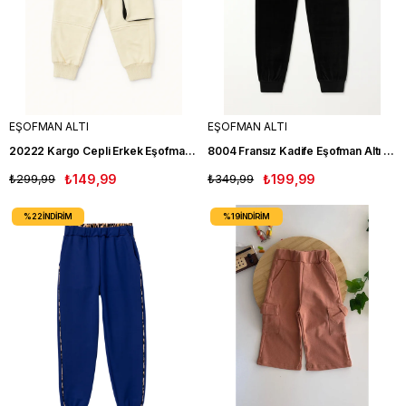
EŞOFMAN ALTI
EŞOFMAN ALTI
20222 Kargo Cepli Erkek Eşofman KREM
8004 Fransız Kadife Eşofman Altı SIYAH
₺299,99
₺149,99
₺349,99
₺199,99
%22
İNDIRIM
%19
İNDIRIM