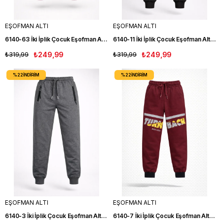
EŞOFMAN ALTI
EŞOFMAN ALTI
6140-63 İki İplik Çocuk Eşofman Altı BORDO
6140-11 İki İplik Çocuk Eşofman Altı SİYAH
₺319,99
₺249,99
₺319,99
₺249,99
%22
İNDIRIM
%22
İNDIRIM
EŞOFMAN ALTI
EŞOFMAN ALTI
6140-3 İki İplik Çocuk Eşofman Altı FM
6140-7 İki İplik Çocuk Eşofman Altı BORDO