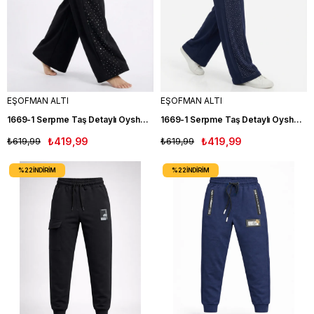
EŞOFMAN ALTI
EŞOFMAN ALTI
1669-1 Serpme Taş Detaylı Oysho Eşofman Altı SİYAH
1669-1 Serpme Taş Detaylı Oysho Eşofman Altı LACIVERT
₺619,99
₺419,99
₺619,99
₺419,99
%22
İNDIRIM
%22
İNDIRIM