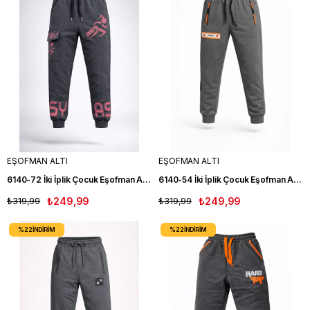
EŞOFMAN ALTI
EŞOFMAN ALTI
6140-72 İki İplik Çocuk Eşofman Altı FM
6140-54 İki İplik Çocuk Eşofman Altı FM
₺319,99
₺249,99
₺319,99
₺249,99
%22
İNDIRIM
%22
İNDIRIM