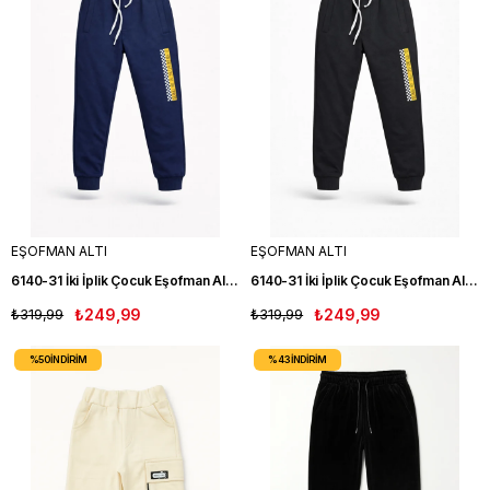
EŞOFMAN ALTI
EŞOFMAN ALTI
6140-31 İki İplik Çocuk Eşofman Altı LACIVERT
6140-31 İki İplik Çocuk Eşofman Altı SİYAH
₺319,99
₺249,99
₺319,99
₺249,99
%50
İNDIRIM
%43
İNDIRIM