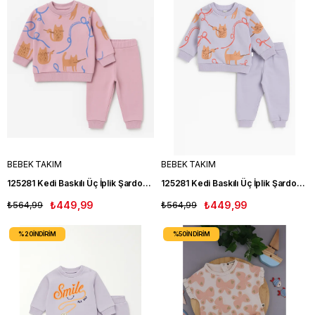
BEBEK TAKIM
BEBEK TAKIM
125281 Kedi Baskılı Üç İplik Şardonlu Kız Bebe Takım PUDRA
125281 Kedi Baskılı Üç İplik Şardonlu Kız Bebe Takım MOR
₺564,99
₺449,99
₺564,99
₺449,99
%20
İNDIRIM
%50
İNDIRIM