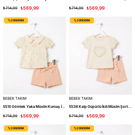
₺714,99
₺569,99
₺714,99
₺569,99
%20
İNDIRIM
%20
İNDIRIM
BEBEK TAKIM
BEBEK TAKIM
5510 Gömlek Yaka Müslin Kumaş İkili Kız Bebek Takım SOMON
5536 Kalp Güpürlü İkili Müslin Şortlu Kız Bebe Takım SOMON
₺714,99
₺569,99
₺714,99
₺569,99
%20
İNDIRIM
%20
İNDIRIM