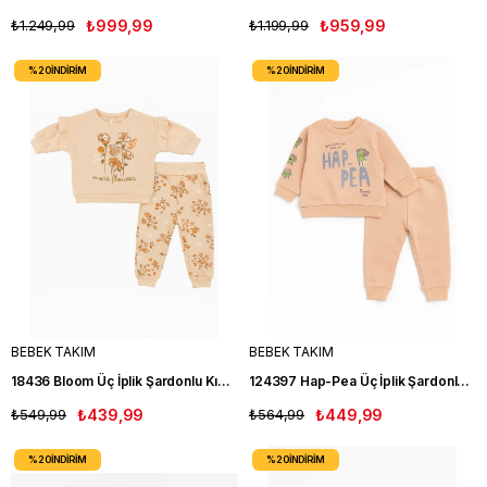
₺1.249,99
₺999,99
₺1.199,99
₺959,99
%20
İNDIRIM
%20
İNDIRIM
BEBEK TAKIM
BEBEK TAKIM
18436 Bloom Üç İplik Şardonlu Kız Bebe Takım SOMON
124397 Hap-Pea Üç İplik Şardonlu Kız Bebe Takım KAHVE
₺549,99
₺439,99
₺564,99
₺449,99
%20
İNDIRIM
%20
İNDIRIM