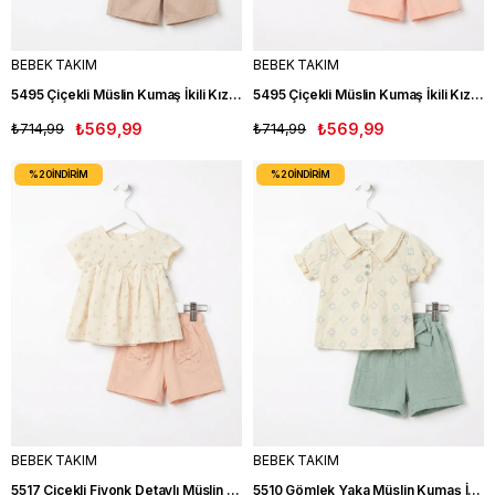
BEBEK TAKIM
BEBEK TAKIM
5495 Çiçekli Müslin Kumaş İkili Kız Bebek Takım KAHVE
5495 Çiçekli Müslin Kumaş İkili Kız Bebek Takım SOMON
₺714,99
₺569,99
₺714,99
₺569,99
%20
İNDIRIM
%20
İNDIRIM
BEBEK TAKIM
BEBEK TAKIM
5517 Çiçekli Fiyonk Detaylı Müslin Kumaş İkili Kız Bebek Takım SOMON
5510 Gömlek Yaka Müslin Kumaş İkili Kız Bebek Takım YEŞİL