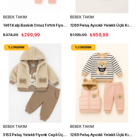
BEBEK TAKIM
BEBEK TAKIM
1461 Kalp Baskıılı Omuz Fırfırlı Fiyonklu İkili Takım PEMBE
1269 Peluş Ayıcıklı Yelekli Üçlü Kız Bebe Takım PEMBE
₺374,99
₺299,99
₺1.199,99
₺959,99
%20
İNDIRIM
%20
İNDIRIM
BEBEK TAKIM
BEBEK TAKIM
5153 Peluş Yelekli Fiyonk Cepli Üç iplik Şardonlu Üçlü Kız Bebe Takım KAHVE
1269 Peluş Ayıcıklı Yelekli Üçlü Kız Bebe Takım SOMON