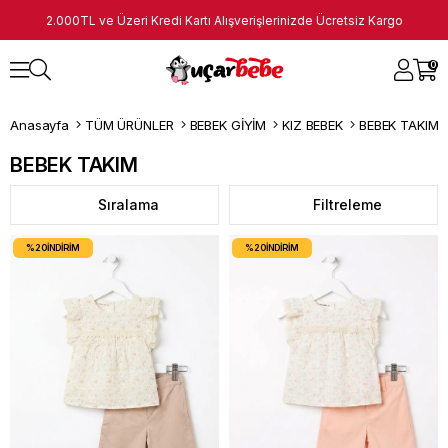
2.000TL ve Üzeri Kredi Kartı Alışverişlerinizde Ücretsiz Kargo
0
Anasayfa
TÜM ÜRÜNLER
BEBEK GİYİM
KIZ BEBEK
BEBEK TAKIM
BEBEK TAKIM
Sıralama
Filtreleme
%20
İNDIRIM
%20
İNDIRIM