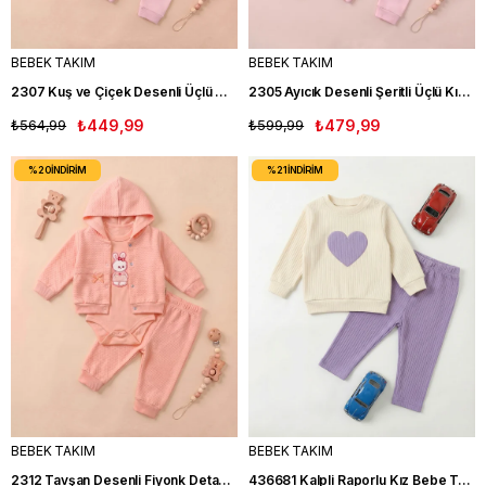
BEBEK TAKIM
BEBEK TAKIM
2307 Kuş ve Çiçek Desenli Üçlü Kız Bebek Takım PEMBE
2305 Ayıcık Desenli Şeritli Üçlü Kız Bebek Takım PEMBE
₺564,99
₺449,99
₺599,99
₺479,99
%20
İNDIRIM
%21
İNDIRIM
BEBEK TAKIM
BEBEK TAKIM
2312 Tavşan Desenli Fiyonk Detaylı Üçlü Kız Bebek Takım SOMON
436681 Kalpli Raporlu Kız Bebe Takım LİLA