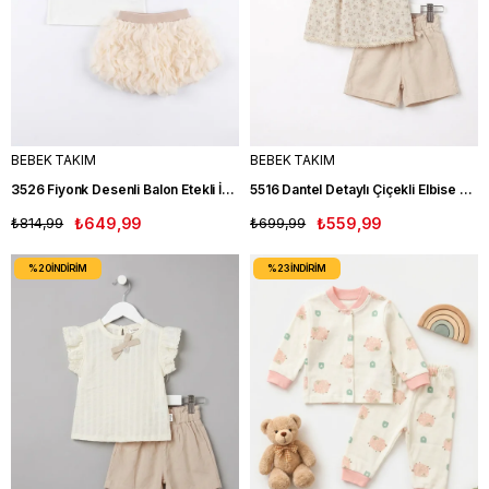
BEBEK TAKIM
BEBEK TAKIM
3526 Fiyonk Desenli Balon Etekli İkili Kız Bebe Takım KREM
5516 Dantel Detaylı Çiçekli Elbise KREM
₺814,99
₺649,99
₺699,99
₺559,99
%20
İNDIRIM
%23
İNDIRIM