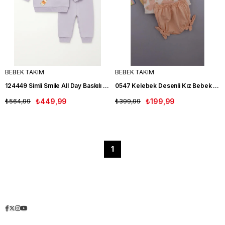
BEBEK TAKIM
BEBEK TAKIM
124449 Simli Smile All Day Baskılı Üç İplik Şardonlu Kız Bebe Takım MOR
0547 Kelebek Desenli Kız Bebek Takım PUDRA
₺564,99
₺449,99
₺399,99
₺199,99
1