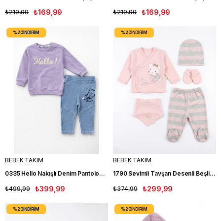
₺219,99
₺169,99
₺219,99
₺169,99
%20
İNDIRIM
%20
İNDIRIM
BEBEK TAKIM
BEBEK TAKIM
0335 Hello Nakışlı Denim Pantolonlu Kız Bebek Takım MOR
1790 Sevimli Tavşan Desenli Beşli Zıbın Takım SOMON
₺499,99
₺399,99
₺374,99
₺299,99
%20
İNDIRIM
%20
İNDIRIM