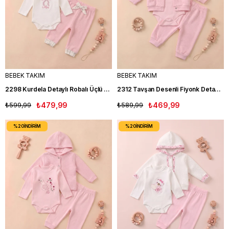
BEBEK TAKIM
BEBEK TAKIM
2298 Kurdela Detaylı Robalı Üçlü Kız Bebek Takım SOMON
2312 Tavşan Desenli Fiyonk Detaylı Üçlü Kız Bebek Takım PEMBE
₺599,99
₺479,99
₺589,99
₺469,99
%20
İNDIRIM
%20
İNDIRIM