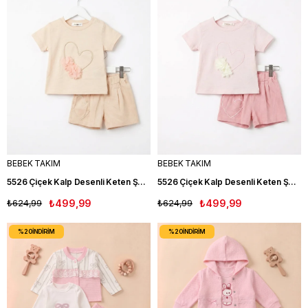
BEBEK TAKIM
BEBEK TAKIM
5526 Çiçek Kalp Desenli Keten Şortlu İkili Kız Bebek Takım SOMON
5526 Çiçek Kalp Desenli Keten Şortlu İkili Kız Bebek Takım PEMBE
₺624,99
₺499,99
₺624,99
₺499,99
%20
İNDIRIM
%20
İNDIRIM