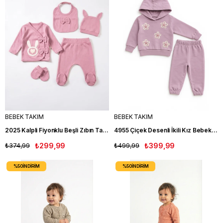
BEBEK TAKIM
BEBEK TAKIM
2025 Kalpli Fiyonklu Beşli Zıbın Takım MOR
4955 Çiçek Desenli İkili Kız Bebek Takım LİLA
₺374,99
₺299,99
₺499,99
₺399,99
%50
İNDIRIM
%50
İNDIRIM