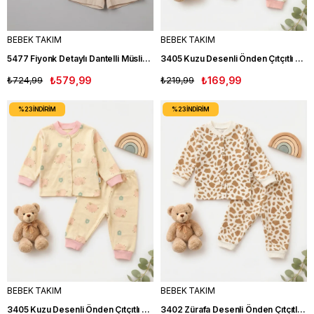
BEBEK TAKIM
BEBEK TAKIM
5477 Fiyonk Detaylı Dantelli Müslin İkili Kız Bebe Takım KREM
3405 Kuzu Desenli Önden Çıtçıtlı Bebe Takım PEMBE
₺724,99
₺579,99
₺219,99
₺169,99
%23
İNDIRIM
%23
İNDIRIM
BEBEK TAKIM
BEBEK TAKIM
3405 Kuzu Desenli Önden Çıtçıtlı Bebe Takım KREM
3402 Zürafa Desenli Önden Çıtçıtlı Bebe Takım BEYAZ