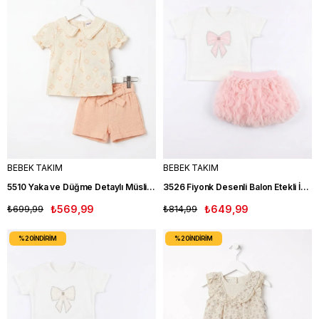
BEBEK TAKIM
BEBEK TAKIM
5510 Yaka ve Düğme Detaylı Müslin Kız Bebe Takımı SOMON
3526 Fiyonk Desenli Balon Etekli İkili Kız Bebe Takım PEMBE
₺699,99
₺569,99
₺814,99
₺649,99
%20
İNDIRIM
%20
İNDIRIM