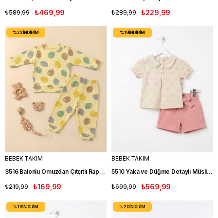
₺589,99
₺469,99
₺289,99
₺229,99
%23
İNDIRIM
%19
İNDIRIM
BEBEK TAKIM
BEBEK TAKIM
3516 Balonlu Omuzdan Çıtçıtlı Raporlu İkili Bebe Takım EKRU
5510 Yaka ve Düğme Detaylı Müslin Kız Bebe Takımı PEMBE
₺219,99
₺169,99
₺699,99
₺569,99
%19
İNDIRIM
%20
İNDIRIM